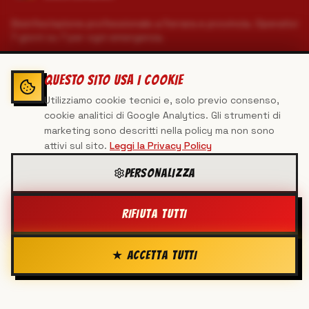
Disinfestazione professionale a Ferrara e provincia. Operativi
7 giorni su 7 per ogni emergenza.
MAPPA DEL QUARTIER GENERALE
QUESTO SITO USA I COOKIE
Utilizziamo cookie tecnici e, solo previo consenso,
Home
cookie analitici di Google Analytics. Gli strumenti di
Servizi
marketing sono descritti nella policy ma non sono
Mappa sito
attivi sul sito.
Leggi la Privacy Policy
Contatti
Privacy & Cookie Policy
PERSONALIZZA
🔒 Area Admin
RIFIUTA TUTTI
CONTATTACI
★ ACCETTA TUTTI
340 5100238
info@virgodisinfestazioni.it
Via Palmirano 187, Cona (FE) 44123
Seguici sui social