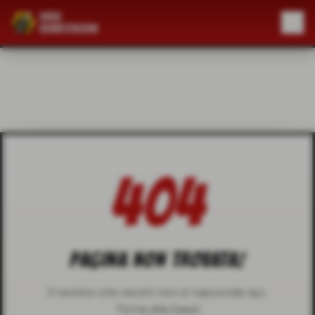
404
PAGINA NON TROVATA!
Il nemico che cerchi non si nasconde qui.
Torna alla base!