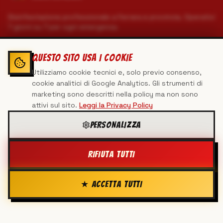
Disinfestazione professionale a Ferrara e provincia. Operativi
7 giorni su 7 per ogni emergenza.
MAPPA DEL QUARTIER GENERALE
QUESTO SITO USA I COOKIE
Utilizziamo cookie tecnici e, solo previo consenso,
Home
cookie analitici di Google Analytics. Gli strumenti di
Servizi
marketing sono descritti nella policy ma non sono
Mappa sito
attivi sul sito.
Leggi la Privacy Policy
Contatti
Privacy & Cookie Policy
PERSONALIZZA
🔒 Area Admin
RIFIUTA TUTTI
CONTATTACI
★ ACCETTA TUTTI
340 5100238
info@virgodisinfestazioni.it
Via Palmirano 187, Cona (FE) 44123
Seguici sui social