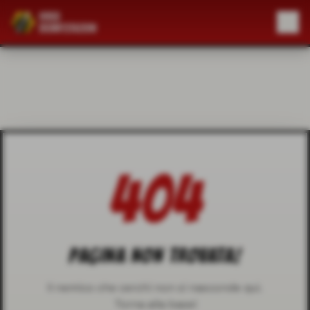
404
PAGINA NON TROVATA!
Il nemico che cerchi non si nasconde qui.
Torna alla base!